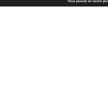
Prix
Vous pouvez en savoir plu
Gratuit
Matel
Post
navigat